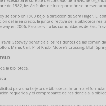
e necesitaba el sureste del condado de Travis. Se organiz
mbre de 1982, los Artículos de Incorporación se presentaro
y se abrió en 1983 bajo la dirección de Sara Hilger. El edi
n del área creció, la junta directiva de la biblioteca reali
ateway en 2006. Para servir a las comunidades de East Trav
st Travis Gateway beneficia a los residentes de las comunida
ton, Maha, Carl, Pilot Knob, Moore's Crossing, Bluff Sprin
ETGLD
de la biblioteca.
teca
licitud para una tarjeta de biblioteca. Imprima el formulari
ación requerida y el comprobante de residencia a la bibliote