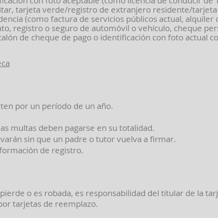
icación con foto aceptable (como licencia de conducir de T
litar, tarjeta verde/registro de extranjero residente/tarje
cia (como factura de servicios públicos actual, alquiler o
to, registro o seguro de automóvil o vehículo, cheque per
 talón de cheque de pago o identificación con foto actual co
eca
miten por un período de un año.
 las multas deben pagarse en su totalidad.
ovarán sin que un padre o tutor vuelva a firmar.
nformación de registro.
 pierde o es robada, es responsabilidad del titular de la tarj
por tarjetas de reemplazo.